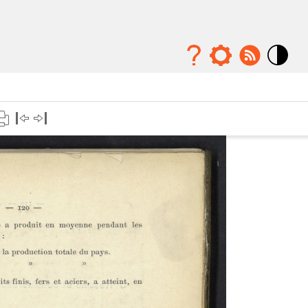
Mode
contraste
élévé