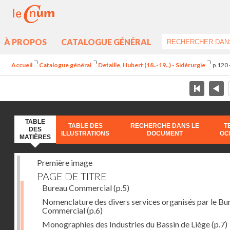
À PROPOS
CATALOGUE GÉNÉRAL
Accueil
Catalogue général
Detaille, Hubert (18..-19..) - Sidérurgie
p.120 
TABLE
TABLE DES
RECHERCHE DANS LE
T
DES
ILLUSTRATIONS
DOCUMENT
OC
MATIÈRES
Première image
PAGE DE TITRE
Bureau Commercial
(p.5)
Nomenclature des divers services organisés par le Bu
Commercial
(p.6)
Monographies des Industries du Bassin de Liége
(p.7)