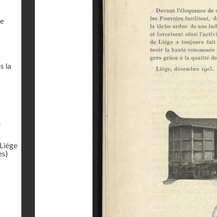
de
s la
e
 Liége
es)