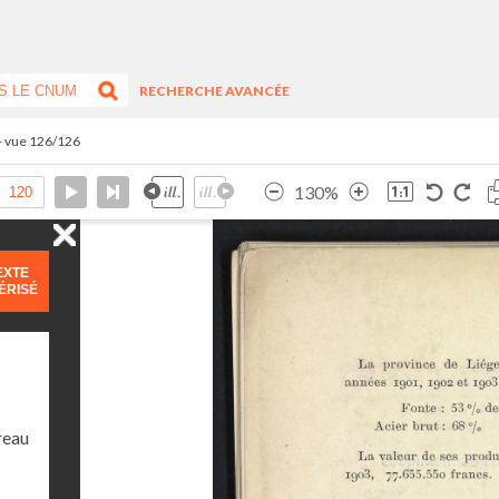
RECHERCHE AVANCÉE
- vue 126/126
130%
EXTE
ÉRISÉ
reau