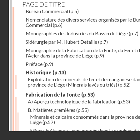
PAGE DE TITRE
Bureau Commercial
(p.5)
Nomenclature des divers services organisés par le Bu
Commercial
(p.6)
Monographies des Industries du Bassin de Liége
(p.7)
Sidérurgie par M. Hubert Detaille
(p.7)
Monographie de la Fabrication de la Fonte, du Fer et 
l'Acier dans la province de Liége
(p.9)
Préface
(p.9)
Historique
(p.13)
Exploitation des minerais de fer et de manganèse dan
province de Liége (Minerais lavés ou triés)
(p.52)
Fabrication de la fonte
(p.53)
A) Aperçu technologique de la fabrication
(p.53)
B. Matières premières
(p.55)
Minerais et calcaire consommés dans la province d
Liége
(p.57)
Minerais étrangers consommés dans la province de
Droits réservés - CNAM
(1) avec indication des lieux de provenance (en tonn