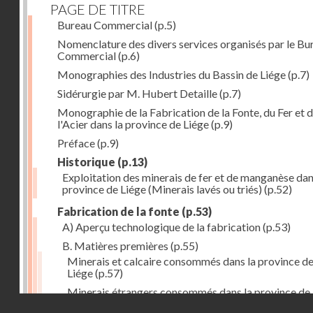
PAGE DE TITRE
Bureau Commercial
(p.5)
Nomenclature des divers services organisés par le Bu
Commercial
(p.6)
Monographies des Industries du Bassin de Liége
(p.7)
Sidérurgie par M. Hubert Detaille
(p.7)
Monographie de la Fabrication de la Fonte, du Fer et 
l'Acier dans la province de Liége
(p.9)
Préface
(p.9)
Historique
(p.13)
Exploitation des minerais de fer et de manganèse dan
province de Liége (Minerais lavés ou triés)
(p.52)
Fabrication de la fonte
(p.53)
A) Aperçu technologique de la fabrication
(p.53)
B. Matières premières
(p.55)
Minerais et calcaire consommés dans la province d
Liége
(p.57)
Minerais étrangers consommés dans la province de
Droits réservés - CNAM
(1) avec indication des lieux de provenance (en tonn