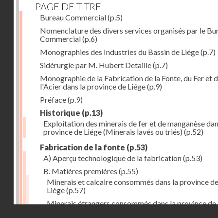
PAGE DE TITRE
Bureau Commercial
(p.5)
Nomenclature des divers services organisés par le Bu
Commercial
(p.6)
Monographies des Industries du Bassin de Liége
(p.7)
Sidérurgie par M. Hubert Detaille
(p.7)
Monographie de la Fabrication de la Fonte, du Fer et 
l'Acier dans la province de Liége
(p.9)
Préface
(p.9)
Historique
(p.13)
Exploitation des minerais de fer et de manganèse dan
province de Liége (Minerais lavés ou triés)
(p.52)
Fabrication de la fonte
(p.53)
A) Aperçu technologique de la fabrication
(p.53)
B. Matières premières
(p.55)
Minerais et calcaire consommés dans la province d
Liége
(p.57)
Minerais étrangers consommés dans la province de
Droits réservés - CNAM
(1) avec indication des lieux de provenance (en tonn