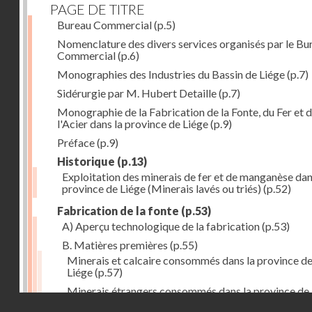
PAGE DE TITRE
Bureau Commercial
(p.5)
Nomenclature des divers services organisés par le Bu
Commercial
(p.6)
Monographies des Industries du Bassin de Liége
(p.7)
Sidérurgie par M. Hubert Detaille
(p.7)
Monographie de la Fabrication de la Fonte, du Fer et 
l'Acier dans la province de Liége
(p.9)
Préface
(p.9)
Historique
(p.13)
Exploitation des minerais de fer et de manganèse dan
province de Liége (Minerais lavés ou triés)
(p.52)
Fabrication de la fonte
(p.53)
A) Aperçu technologique de la fabrication
(p.53)
B. Matières premières
(p.55)
Minerais et calcaire consommés dans la province d
Liége
(p.57)
Minerais étrangers consommés dans la province de
Droits réservés - CNAM
(1) avec indication des lieux de provenance (en tonn