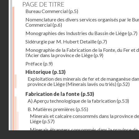
PAGE DE TITRE
Bureau Commercial
(p.5)
Nomenclature des divers services organisés par le Bu
Commercial
(p.6)
Monographies des Industries du Bassin de Liége
(p.7)
Sidérurgie par M. Hubert Detaille
(p.7)
Monographie de la Fabrication de la Fonte, du Fer et 
l'Acier dans la province de Liége
(p.9)
Préface
(p.9)
Historique
(p.13)
Exploitation des minerais de fer et de manganèse dan
province de Liége (Minerais lavés ou triés)
(p.52)
Fabrication de la fonte
(p.53)
A) Aperçu technologique de la fabrication
(p.53)
B. Matières premières
(p.55)
Minerais et calcaire consommés dans la province d
Liége
(p.57)
Minerais étrangers consommés dans la province de
Droits réservés - CNAM
(1) avec indication des lieux de provenance (en tonn