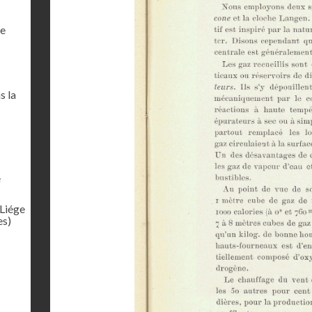
de
s la
e
 Liége
es)