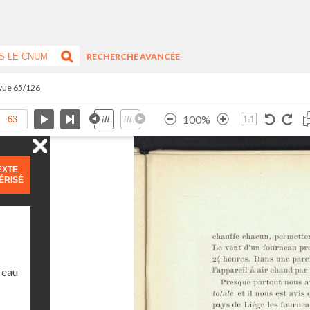
RECHERCHE AVANCÉE
 vue 65/126
100%
EXTE
ÉRISÉ
reau