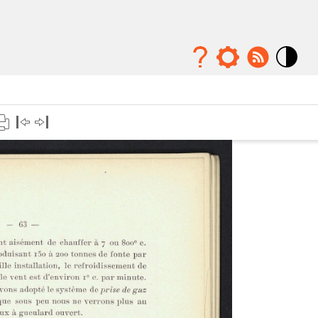
Mode
contraste
élévé