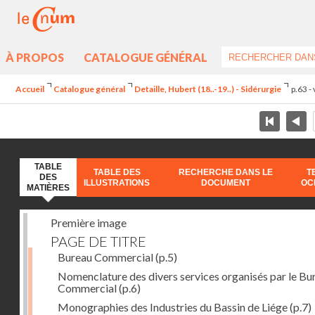
À PROPOS
CATALOGUE GÉNÉRAL
Accueil
Catalogue général
Detaille, Hubert (18..-19..) - Sidérurgie
p.63 -
TABLE
TABLE DES
RECHERCHE DANS LE
T
DES
ILLUSTRATIONS
DOCUMENT
OC
MATIÈRES
Première image
PAGE DE TITRE
Bureau Commercial
(p.5)
Nomenclature des divers services organisés par le Bu
Commercial
(p.6)
Monographies des Industries du Bassin de Liége
(p.7)