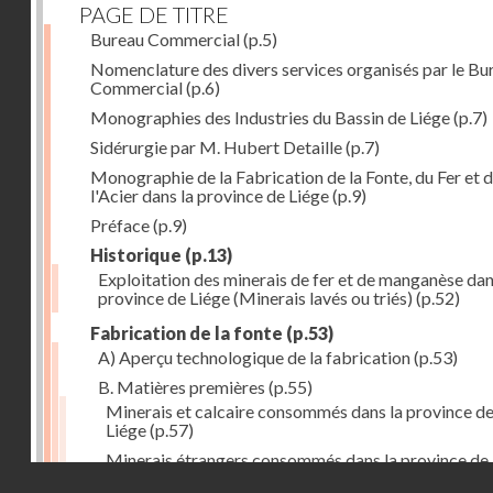
PAGE DE TITRE
Bureau Commercial
(p.5)
Nomenclature des divers services organisés par le Bu
Commercial
(p.6)
Monographies des Industries du Bassin de Liége
(p.7)
Sidérurgie par M. Hubert Detaille
(p.7)
Monographie de la Fabrication de la Fonte, du Fer et 
l'Acier dans la province de Liége
(p.9)
Préface
(p.9)
Historique
(p.13)
Exploitation des minerais de fer et de manganèse dan
province de Liége (Minerais lavés ou triés)
(p.52)
Fabrication de la fonte
(p.53)
A) Aperçu technologique de la fabrication
(p.53)
B. Matières premières
(p.55)
Minerais et calcaire consommés dans la province d
Liége
(p.57)
Minerais étrangers consommés dans la province de
Droits réservés - CNAM
(1) avec indication des lieux de provenance (en tonn