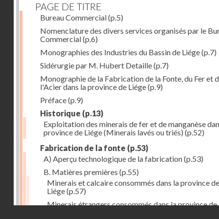
PAGE DE TITRE
Bureau Commercial
(p.5)
Nomenclature des divers services organisés par le Bu
Commercial
(p.6)
Monographies des Industries du Bassin de Liége
(p.7)
Sidérurgie par M. Hubert Detaille
(p.7)
Monographie de la Fabrication de la Fonte, du Fer et 
l'Acier dans la province de Liége
(p.9)
Préface
(p.9)
Historique
(p.13)
Exploitation des minerais de fer et de manganèse dan
province de Liége (Minerais lavés ou triés)
(p.52)
Fabrication de la fonte
(p.53)
A) Aperçu technologique de la fabrication
(p.53)
B. Matières premières
(p.55)
Minerais et calcaire consommés dans la province d
Liége
(p.57)
Minerais étrangers consommés dans la province de
Droits réservés - CNAM
(1) avec indication des lieux de provenance (en tonn