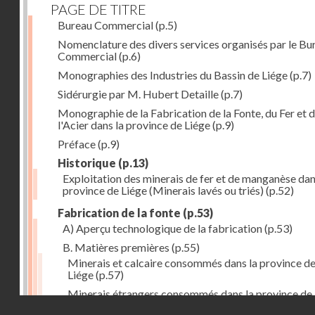
PAGE DE TITRE
Bureau Commercial
(p.5)
Nomenclature des divers services organisés par le Bu
Commercial
(p.6)
Monographies des Industries du Bassin de Liége
(p.7)
Sidérurgie par M. Hubert Detaille
(p.7)
Monographie de la Fabrication de la Fonte, du Fer et 
l'Acier dans la province de Liége
(p.9)
Préface
(p.9)
Historique
(p.13)
Exploitation des minerais de fer et de manganèse dan
province de Liége (Minerais lavés ou triés)
(p.52)
Fabrication de la fonte
(p.53)
A) Aperçu technologique de la fabrication
(p.53)
B. Matières premières
(p.55)
Minerais et calcaire consommés dans la province d
Liége
(p.57)
Minerais étrangers consommés dans la province de
Droits réservés - CNAM
(1) avec indication des lieux de provenance (en tonn