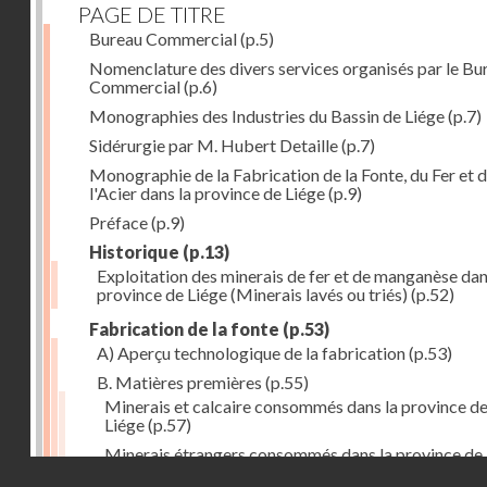
PAGE DE TITRE
Bureau Commercial
(p.5)
Nomenclature des divers services organisés par le Bu
Commercial
(p.6)
Monographies des Industries du Bassin de Liége
(p.7)
Sidérurgie par M. Hubert Detaille
(p.7)
Monographie de la Fabrication de la Fonte, du Fer et 
l'Acier dans la province de Liége
(p.9)
Préface
(p.9)
Historique
(p.13)
Exploitation des minerais de fer et de manganèse dan
province de Liége (Minerais lavés ou triés)
(p.52)
Fabrication de la fonte
(p.53)
A) Aperçu technologique de la fabrication
(p.53)
B. Matières premières
(p.55)
Minerais et calcaire consommés dans la province d
Liége
(p.57)
Minerais étrangers consommés dans la province de
Droits réservés - CNAM
(1) avec indication des lieux de provenance (en tonn