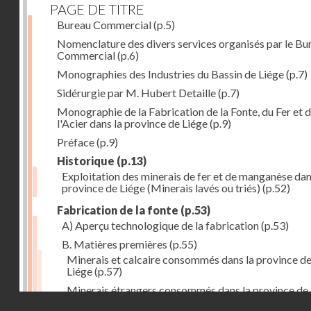
PAGE DE TITRE
Bureau Commercial
(p.5)
Nomenclature des divers services organisés par le Bu
Commercial
(p.6)
Monographies des Industries du Bassin de Liége
(p.7)
Sidérurgie par M. Hubert Detaille
(p.7)
Monographie de la Fabrication de la Fonte, du Fer et 
l'Acier dans la province de Liége
(p.9)
Préface
(p.9)
Historique
(p.13)
Exploitation des minerais de fer et de manganèse dan
province de Liége (Minerais lavés ou triés)
(p.52)
Fabrication de la fonte
(p.53)
A) Aperçu technologique de la fabrication
(p.53)
B. Matières premières
(p.55)
Minerais et calcaire consommés dans la province d
Liége
(p.57)
Minerais étrangers consommés dans la province de
Droits réservés - CNAM
(1) avec indication des lieux de provenance (en tonn