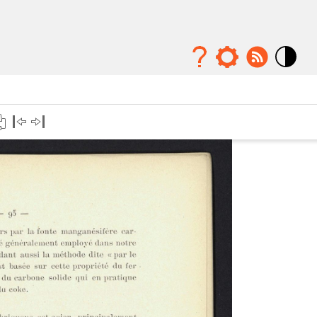
Mode
contraste
élévé