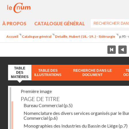
À PROPOS
CATALOGUE GÉNÉRAL
Accueil
Catalogue général
Detaille, Hubert (18..-19..) - Sidérurgie
p.95 -
TABLE
TABLE DES
RECHERCHE DANS LE
T
DES
ILLUSTRATIONS
DOCUMENT
OC
MATIÈRES
Première image
PAGE DE TITRE
Bureau Commercial
(p.5)
Nomenclature des divers services organisés par le Bu
Commercial
(p.6)
Monographies des Industries du Bassin de Liége
(p.7)