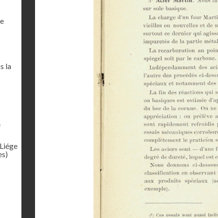
de
s la
e
 Liége
es)