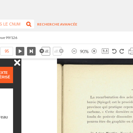
RECHERCHE AVANCÉE
 vue 99/126
90%
EXTE
ÉRISÉ
reau