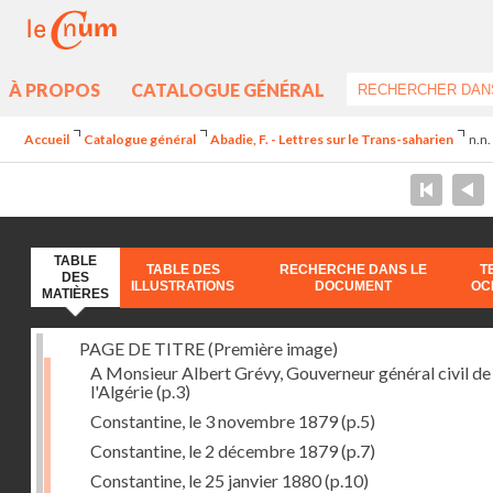
À PROPOS
CATALOGUE GÉNÉRAL
Accueil
Catalogue général
Abadie, F. - Lettres sur le Trans-saharien
n.n.
TABLE
TABLE DES
RECHERCHE DANS LE
T
DES
ILLUSTRATIONS
DOCUMENT
OC
MATIÈRES
PAGE DE TITRE (Première image)
A Monsieur Albert Grévy, Gouverneur général civil de
l'Algérie
(p.3)
Constantine, le 3 novembre 1879
(p.5)
Constantine, le 2 décembre 1879
(p.7)
Constantine, le 25 janvier 1880
(p.10)