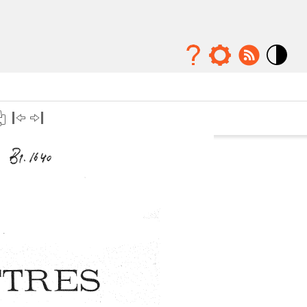
Mode
contraste
élévé