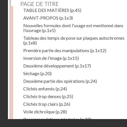
PAGE DE TITRE
TABLE DES MATIÈRES
(p.45)
AVANT-PROPOS
(p.1x3)
Nouvelles formules dont l'usage est mentionné dans
l'ouvrage
(p.1x5)
Tableau des temps de pose sur plaques autochromes
(p.1x8)
Première partie des manipulations
(p.1x12)
Inversion de l'image
(p.1x15)
Deuxième développement
(p.1x17)
Séchage
(p.20)
Deuxième partie des opérations
(p.24)
Clichés enfumés
(p.24)
Clichés trop denses
(p.25)
Clichés trop clairs
(p.26)
Voile dichroïque
(p.28)
Recommandations générales
(p.29)
Droits réservés - CNAM
Examen du cliché terminé
(p.31)