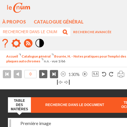
À PROPOS
CATALOGUE GÉNÉRAL
RECHERCHE AVANCÉE
Mode
contraste
Accueil
Catalogue général
Bourée, H. - Notes pratiques pour l'emploi des
élévé
plaques autochromes
n.n. - vue 1/66
130%
TABLE
T
DES
RECHERCHE DANS LE DOCUMENT
OC
MATIÈRES
Première image