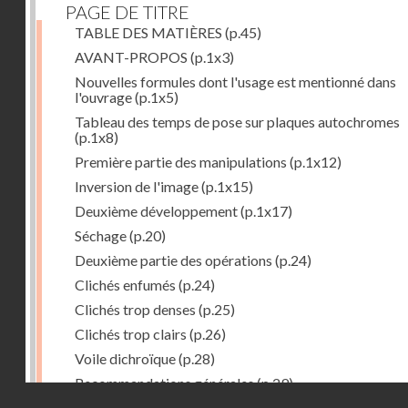
PAGE DE TITRE
TABLE DES MATIÈRES
(p.45)
AVANT-PROPOS
(p.1x3)
Nouvelles formules dont l'usage est mentionné dans
l'ouvrage
(p.1x5)
Tableau des temps de pose sur plaques autochromes
(p.1x8)
Première partie des manipulations
(p.1x12)
Inversion de l'image
(p.1x15)
Deuxième développement
(p.1x17)
Séchage
(p.20)
Deuxième partie des opérations
(p.24)
Clichés enfumés
(p.24)
Clichés trop denses
(p.25)
Clichés trop clairs
(p.26)
Voile dichroïque
(p.28)
Recommandations générales
(p.29)
Droits réservés - CNAM
Examen du cliché terminé
(p.31)