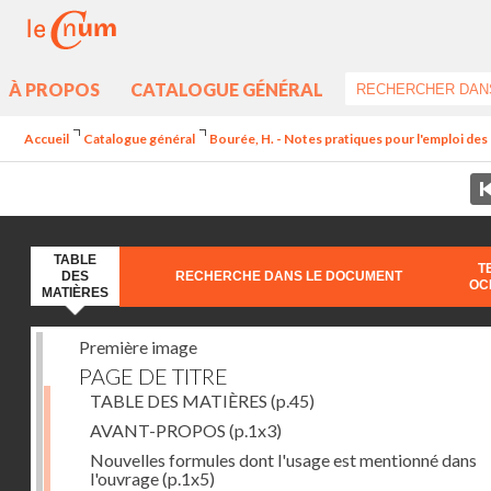
À PROPOS
CATALOGUE GÉNÉRAL
Accueil
Catalogue général
Bourée, H. - Notes pratiques pour l'emploi de
TABLE
T
DES
RECHERCHE DANS LE DOCUMENT
OC
MATIÈRES
Première image
PAGE DE TITRE
TABLE DES MATIÈRES
(p.45)
AVANT-PROPOS
(p.1x3)
Nouvelles formules dont l'usage est mentionné dans
l'ouvrage
(p.1x5)