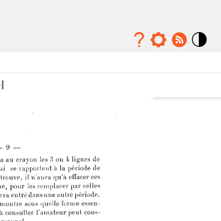
Mode
contraste
élévé