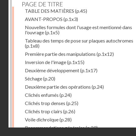
PAGE DE TITRE
TABLE DES MATIÈRES
(p.45)
AVANT-PROPOS
(p.1x3)
Nouvelles formules dont l'usage est mentionné dans
l'ouvrage
(p.1x5)
Tableau des temps de pose sur plaques autochromes
(p.1x8)
Première partie des manipulations
(p.1x12)
Inversion de l'image
(p.1x15)
Deuxième développement
(p.1x17)
Séchage
(p.20)
Deuxième partie des opérations
(p.24)
Clichés enfumés
(p.24)
Clichés trop denses
(p.25)
Clichés trop clairs
(p.26)
Voile dichroïque
(p.28)
Recommandations générales
(p.29)
Droits réservés - CNAM
Examen du cliché terminé
(p.31)