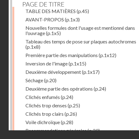
PAGE DE TITRE
TABLE DES MATIÈRES
(p.45)
AVANT-PROPOS
(p.1x3)
Nouvelles formules dont l'usage est mentionné dans
l'ouvrage
(p.1x5)
Tableau des temps de pose sur plaques autochromes
(p.1x8)
Première partie des manipulations
(p.1x12)
Inversion de l'image
(p.1x15)
Deuxième développement
(p.1x17)
Séchage
(p.20)
Deuxième partie des opérations
(p.24)
Clichés enfumés
(p.24)
Clichés trop denses
(p.25)
Clichés trop clairs
(p.26)
Voile dichroïque
(p.28)
Recommandations générales
(p.29)
Droits réservés - CNAM
Examen du cliché terminé
(p.31)