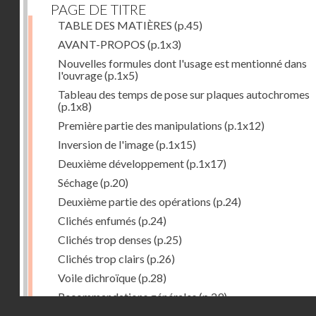
PAGE DE TITRE
TABLE DES MATIÈRES
(p.45)
AVANT-PROPOS
(p.1x3)
Nouvelles formules dont l'usage est mentionné dans
l'ouvrage
(p.1x5)
Tableau des temps de pose sur plaques autochromes
(p.1x8)
Première partie des manipulations
(p.1x12)
Inversion de l'image
(p.1x15)
Deuxième développement
(p.1x17)
Séchage
(p.20)
Deuxième partie des opérations
(p.24)
Clichés enfumés
(p.24)
Clichés trop denses
(p.25)
Clichés trop clairs
(p.26)
Voile dichroïque
(p.28)
Recommandations générales
(p.29)
Droits réservés - CNAM
Examen du cliché terminé
(p.31)