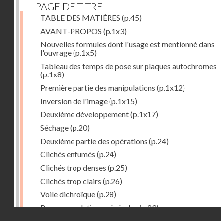
PAGE DE TITRE
TABLE DES MATIÈRES
(p.45)
AVANT-PROPOS
(p.1x3)
Nouvelles formules dont l'usage est mentionné dans
l'ouvrage
(p.1x5)
Tableau des temps de pose sur plaques autochromes
(p.1x8)
Première partie des manipulations
(p.1x12)
Inversion de l'image
(p.1x15)
Deuxième développement
(p.1x17)
Séchage
(p.20)
Deuxième partie des opérations
(p.24)
Clichés enfumés
(p.24)
Clichés trop denses
(p.25)
Clichés trop clairs
(p.26)
Voile dichroïque
(p.28)
Recommandations générales
(p.29)
Droits réservés - CNAM
Examen du cliché terminé
(p.31)