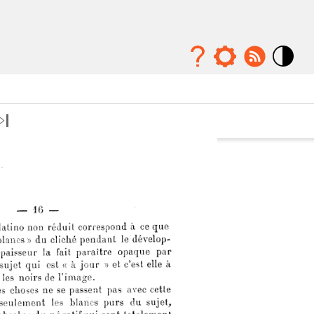
Mode
contraste
élévé