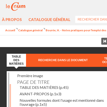
À PROPOS
CATALOGUE GÉNÉRAL
Accueil
Catalogue général
Bourée, H. - Notes pratiques pour l'emploi de
TABLE
T
DES
RECHERCHE DANS LE DOCUMENT
OC
MATIÈRES
Première image
PAGE DE TITRE
TABLE DES MATIÈRES
(p.45)
AVANT-PROPOS
(p.1x3)
Nouvelles formules dont l'usage est mentionné dans
l'ouvrage
(p.1x5)