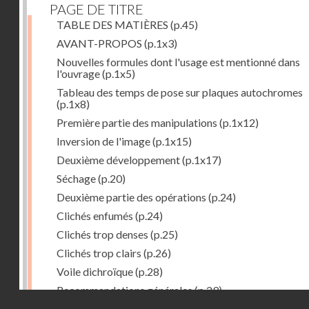
PAGE DE TITRE
TABLE DES MATIÈRES
(p.45)
AVANT-PROPOS
(p.1x3)
Nouvelles formules dont l'usage est mentionné dans
l'ouvrage
(p.1x5)
Tableau des temps de pose sur plaques autochromes
(p.1x8)
Première partie des manipulations
(p.1x12)
Inversion de l'image
(p.1x15)
Deuxième développement
(p.1x17)
Séchage
(p.20)
Deuxième partie des opérations
(p.24)
Clichés enfumés
(p.24)
Clichés trop denses
(p.25)
Clichés trop clairs
(p.26)
Voile dichroïque
(p.28)
Recommandations générales
(p.29)
Droits réservés - CNAM
Examen du cliché terminé
(p.31)