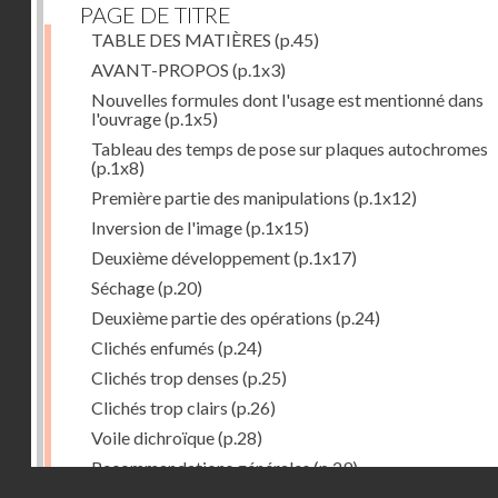
PAGE DE TITRE
TABLE DES MATIÈRES
(p.45)
AVANT-PROPOS
(p.1x3)
Nouvelles formules dont l'usage est mentionné dans
l'ouvrage
(p.1x5)
Tableau des temps de pose sur plaques autochromes
(p.1x8)
Première partie des manipulations
(p.1x12)
Inversion de l'image
(p.1x15)
Deuxième développement
(p.1x17)
Séchage
(p.20)
Deuxième partie des opérations
(p.24)
Clichés enfumés
(p.24)
Clichés trop denses
(p.25)
Clichés trop clairs
(p.26)
Voile dichroïque
(p.28)
Recommandations générales
(p.29)
Droits réservés - CNAM
Examen du cliché terminé
(p.31)