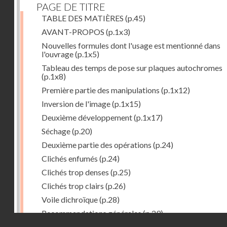
PAGE DE TITRE
TABLE DES MATIÈRES
(p.45)
AVANT-PROPOS
(p.1x3)
Nouvelles formules dont l'usage est mentionné dans
l'ouvrage
(p.1x5)
Tableau des temps de pose sur plaques autochromes
(p.1x8)
Première partie des manipulations
(p.1x12)
Inversion de l'image
(p.1x15)
Deuxième développement
(p.1x17)
Séchage
(p.20)
Deuxième partie des opérations
(p.24)
Clichés enfumés
(p.24)
Clichés trop denses
(p.25)
Clichés trop clairs
(p.26)
Voile dichroïque
(p.28)
Recommandations générales
(p.29)
Droits réservés - CNAM
Examen du cliché terminé
(p.31)