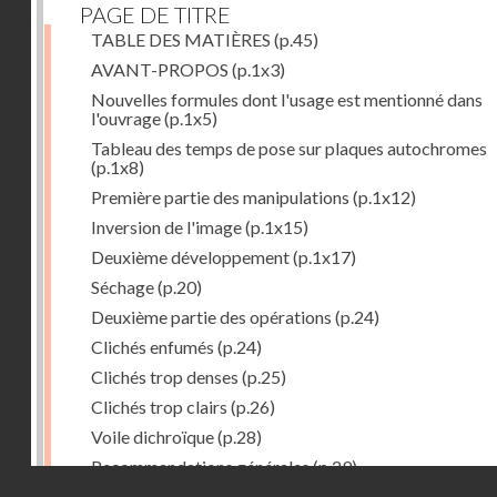
PAGE DE TITRE
TABLE DES MATIÈRES
(p.45)
AVANT-PROPOS
(p.1x3)
Nouvelles formules dont l'usage est mentionné dans
l'ouvrage
(p.1x5)
Tableau des temps de pose sur plaques autochromes
(p.1x8)
Première partie des manipulations
(p.1x12)
Inversion de l'image
(p.1x15)
Deuxième développement
(p.1x17)
Séchage
(p.20)
Deuxième partie des opérations
(p.24)
Clichés enfumés
(p.24)
Clichés trop denses
(p.25)
Clichés trop clairs
(p.26)
Voile dichroïque
(p.28)
Recommandations générales
(p.29)
Droits réservés - CNAM
Examen du cliché terminé
(p.31)