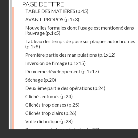
PAGE DE TITRE
TABLE DES MATIÈRES
(p.45)
AVANT-PROPOS
(p.1x3)
Nouvelles formules dont l'usage est mentionné dans
l'ouvrage
(p.1x5)
Tableau des temps de pose sur plaques autochromes
(p.1x8)
Première partie des manipulations
(p.1x12)
Inversion de l'image
(p.1x15)
Deuxième développement
(p.1x17)
Séchage
(p.20)
Deuxième partie des opérations
(p.24)
Clichés enfumés
(p.24)
Clichés trop denses
(p.25)
Clichés trop clairs
(p.26)
Voile dichroïque
(p.28)
Recommandations générales
(p.29)
Droits réservés - CNAM
Examen du cliché terminé
(p.31)