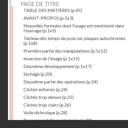
PAGE DE TITRE
TABLE DES MATIÈRES
(p.45)
AVANT-PROPOS
(p.1x3)
Nouvelles formules dont l'usage est mentionné dans
l'ouvrage
(p.1x5)
Tableau des temps de pose sur plaques autochromes
(p.1x8)
Première partie des manipulations
(p.1x12)
Inversion de l'image
(p.1x15)
Deuxième développement
(p.1x17)
Séchage
(p.20)
Deuxième partie des opérations
(p.24)
Clichés enfumés
(p.24)
Clichés trop denses
(p.25)
Clichés trop clairs
(p.26)
Voile dichroïque
(p.28)
Recommandations générales
(p.29)
Droits réservés - CNAM
Examen du cliché terminé
(p.31)