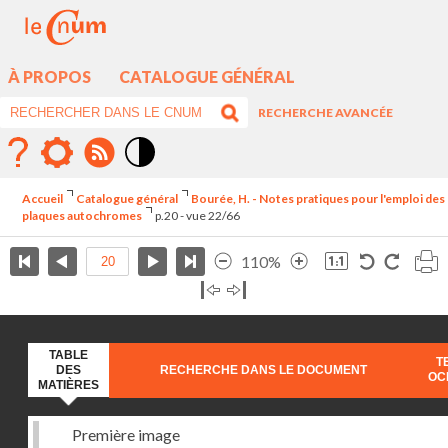
À PROPOS
CATALOGUE GÉNÉRAL
RECHERCHE AVANCÉE
Mode
contraste
Accueil
Catalogue général
Bourée, H. - Notes pratiques pour l'emploi des
élévé
plaques autochromes
p.20 - vue 22/66
110%
TABLE
T
DES
RECHERCHE DANS LE DOCUMENT
OC
MATIÈRES
Première image