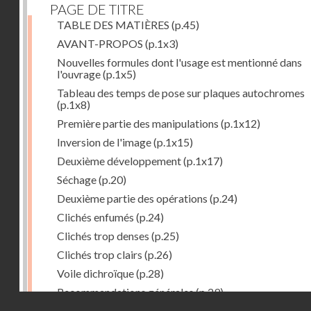
PAGE DE TITRE
TABLE DES MATIÈRES
(p.45)
AVANT-PROPOS
(p.1x3)
Nouvelles formules dont l'usage est mentionné dans
l'ouvrage
(p.1x5)
Tableau des temps de pose sur plaques autochromes
(p.1x8)
Première partie des manipulations
(p.1x12)
Inversion de l'image
(p.1x15)
Deuxième développement
(p.1x17)
Séchage
(p.20)
Deuxième partie des opérations
(p.24)
Clichés enfumés
(p.24)
Clichés trop denses
(p.25)
Clichés trop clairs
(p.26)
Voile dichroïque
(p.28)
Recommandations générales
(p.29)
Droits réservés - CNAM
Examen du cliché terminé
(p.31)