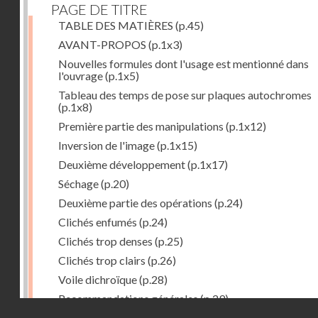
PAGE DE TITRE
TABLE DES MATIÈRES
(p.45)
AVANT-PROPOS
(p.1x3)
Nouvelles formules dont l'usage est mentionné dans
l'ouvrage
(p.1x5)
Tableau des temps de pose sur plaques autochromes
(p.1x8)
Première partie des manipulations
(p.1x12)
Inversion de l'image
(p.1x15)
Deuxième développement
(p.1x17)
Séchage
(p.20)
Deuxième partie des opérations
(p.24)
Clichés enfumés
(p.24)
Clichés trop denses
(p.25)
Clichés trop clairs
(p.26)
Voile dichroïque
(p.28)
Recommandations générales
(p.29)
Droits réservés - CNAM
Examen du cliché terminé
(p.31)