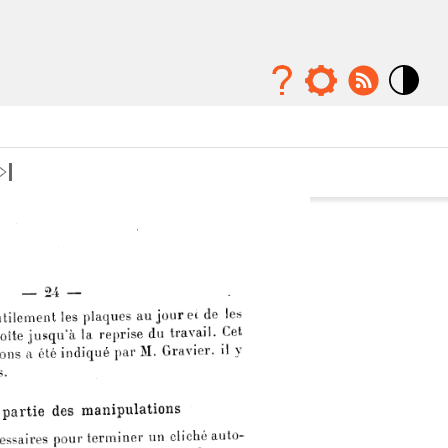
Mode
contraste
élévé