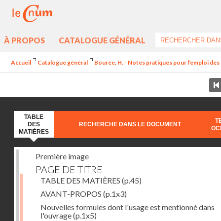
À PROPOS
CATALOGUE GÉNÉRAL
Accueil
Catalogue général
Bourée, H. - Notes pratiques pour l'emploi de
TABLE
T
DES
RECHERCHE DANS LE DOCUMENT
OC
MATIÈRES
Première image
PAGE DE TITRE
TABLE DES MATIÈRES
(p.45)
AVANT-PROPOS
(p.1x3)
Nouvelles formules dont l'usage est mentionné dans
l'ouvrage
(p.1x5)