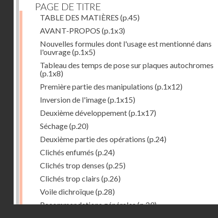
PAGE DE TITRE
TABLE DES MATIÈRES
(p.45)
AVANT-PROPOS
(p.1x3)
Nouvelles formules dont l'usage est mentionné dans
l'ouvrage
(p.1x5)
Tableau des temps de pose sur plaques autochromes
(p.1x8)
Première partie des manipulations
(p.1x12)
Inversion de l'image
(p.1x15)
Deuxième développement
(p.1x17)
Séchage
(p.20)
Deuxième partie des opérations
(p.24)
Clichés enfumés
(p.24)
Clichés trop denses
(p.25)
Clichés trop clairs
(p.26)
Voile dichroïque
(p.28)
Recommandations générales
(p.29)
Droits réservés - CNAM
Examen du cliché terminé
(p.31)