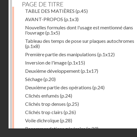
PAGE DE TITRE
TABLE DES MATIÈRES
(p.45)
AVANT-PROPOS
(p.1x3)
Nouvelles formules dont l'usage est mentionné dans
l'ouvrage
(p.1x5)
Tableau des temps de pose sur plaques autochromes
(p.1x8)
Première partie des manipulations
(p.1x12)
Inversion de l'image
(p.1x15)
Deuxième développement
(p.1x17)
Séchage
(p.20)
Deuxième partie des opérations
(p.24)
Clichés enfumés
(p.24)
Clichés trop denses
(p.25)
Clichés trop clairs
(p.26)
Voile dichroïque
(p.28)
Recommandations générales
(p.29)
Droits réservés - CNAM
Examen du cliché terminé
(p.31)