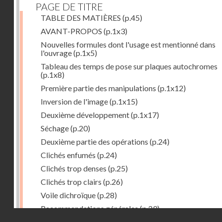
PAGE DE TITRE
TABLE DES MATIÈRES
(p.45)
AVANT-PROPOS
(p.1x3)
Nouvelles formules dont l'usage est mentionné dans
l'ouvrage
(p.1x5)
Tableau des temps de pose sur plaques autochromes
(p.1x8)
Première partie des manipulations
(p.1x12)
Inversion de l'image
(p.1x15)
Deuxième développement
(p.1x17)
Séchage
(p.20)
Deuxième partie des opérations
(p.24)
Clichés enfumés
(p.24)
Clichés trop denses
(p.25)
Clichés trop clairs
(p.26)
Voile dichroïque
(p.28)
Recommandations générales
(p.29)
Droits réservés - CNAM
Examen du cliché terminé
(p.31)