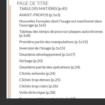
PAGE DE TITRE
TABLE DES MATIÈRES
(p.45)
AVANT-PROPOS
(p.1x3)
Nouvelles formules dont l'usage est mentionné dans
l'ouvrage
(p.1x5)
Tableau des temps de pose sur plaques autochromes
(p.1x8)
Première partie des manipulations
(p.1x12)
Inversion de l'image
(p.1x15)
Deuxième développement
(p.1x17)
Séchage
(p.20)
Deuxième partie des opérations
(p.24)
Clichés enfumés
(p.24)
Clichés trop denses
(p.25)
Clichés trop clairs
(p.26)
Voile dichroïque
(p.28)
Recommandations générales
(p.29)
Droits réservés - CNAM
Examen du cliché terminé
(p.31)