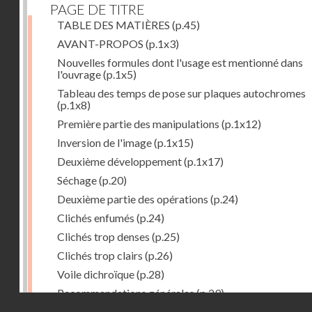
PAGE DE TITRE
TABLE DES MATIÈRES
(p.45)
AVANT-PROPOS
(p.1x3)
Nouvelles formules dont l'usage est mentionné dans
l'ouvrage
(p.1x5)
Tableau des temps de pose sur plaques autochromes
(p.1x8)
Première partie des manipulations
(p.1x12)
Inversion de l'image
(p.1x15)
Deuxième développement
(p.1x17)
Séchage
(p.20)
Deuxième partie des opérations
(p.24)
Clichés enfumés
(p.24)
Clichés trop denses
(p.25)
Clichés trop clairs
(p.26)
Voile dichroïque
(p.28)
Recommandations générales
(p.29)
Droits réservés - CNAM
Examen du cliché terminé
(p.31)