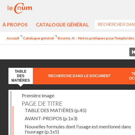
À PROPOS
CATALOGUE GÉNÉRAL
Accueil
Catalogue général
Bourée, H. - Notes pratiques pour l'emploi de
TABLE
T
DES
RECHERCHE DANS LE DOCUMENT
OC
MATIÈRES
Première image
PAGE DE TITRE
TABLE DES MATIÈRES
(p.45)
AVANT-PROPOS
(p.1x3)
Nouvelles formules dont l'usage est mentionné dans
l'ouvrage
(p.1x5)