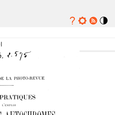
Mode
contraste
élévé