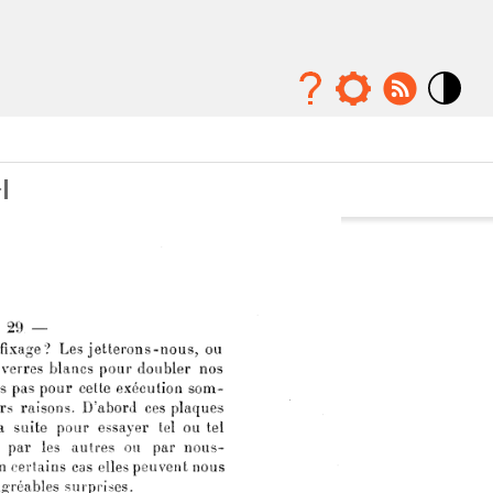
Mode
contraste
élévé