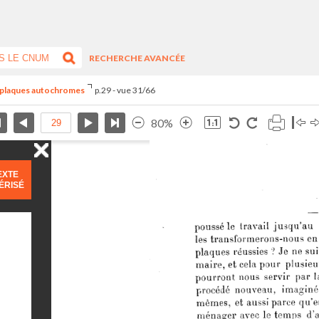
RECHERCHE AVANCÉE
s plaques autochromes
p.29 - vue 31/66
80%
EXTE
ÉRISÉ