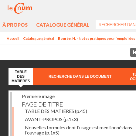
À PROPOS
CATALOGUE GÉNÉRAL
Accueil
Catalogue général
Bourée, H. - Notes pratiques pour l'emploi de
TABLE
T
DES
RECHERCHE DANS LE DOCUMENT
OC
MATIÈRES
Première image
PAGE DE TITRE
TABLE DES MATIÈRES
(p.45)
AVANT-PROPOS
(p.1x3)
Nouvelles formules dont l'usage est mentionné dans
l'ouvrage
(p.1x5)