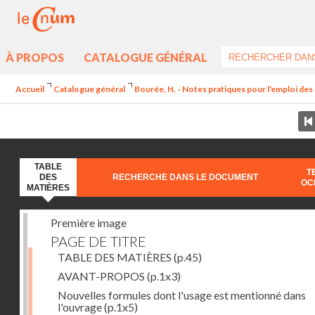
À PROPOS
CATALOGUE GÉNÉRAL
Accueil
Catalogue général
Bourée, H. - Notes pratiques pour l'emploi de
TABLE
T
DES
RECHERCHE DANS LE DOCUMENT
OC
MATIÈRES
Première image
PAGE DE TITRE
TABLE DES MATIÈRES
(p.45)
AVANT-PROPOS
(p.1x3)
Nouvelles formules dont l'usage est mentionné dans
l'ouvrage
(p.1x5)