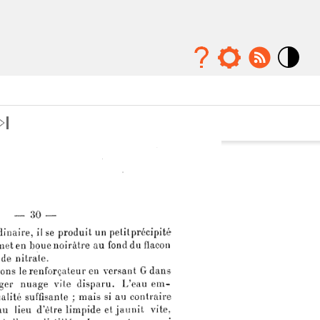
Mode
contraste
élévé