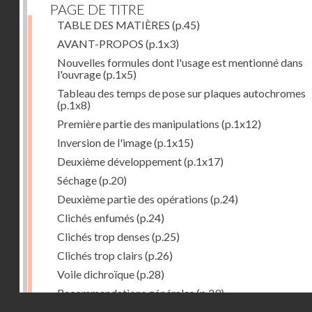
PAGE DE TITRE
TABLE DES MATIÈRES
(p.45)
AVANT-PROPOS
(p.1x3)
Nouvelles formules dont l'usage est mentionné dans
l'ouvrage
(p.1x5)
Tableau des temps de pose sur plaques autochromes
(p.1x8)
Première partie des manipulations
(p.1x12)
Inversion de l'image
(p.1x15)
Deuxième développement
(p.1x17)
Séchage
(p.20)
Deuxième partie des opérations
(p.24)
Clichés enfumés
(p.24)
Clichés trop denses
(p.25)
Clichés trop clairs
(p.26)
Voile dichroïque
(p.28)
Recommandations générales
(p.29)
Droits réservés - CNAM
Examen du cliché terminé
(p.31)