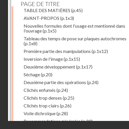
PAGE DE TITRE
TABLE DES MATIÈRES
(p.45)
AVANT-PROPOS
(p.1x3)
Nouvelles formules dont l'usage est mentionné dans
l'ouvrage
(p.1x5)
Tableau des temps de pose sur plaques autochromes
(p.1x8)
Première partie des manipulations
(p.1x12)
Inversion de l'image
(p.1x15)
Deuxième développement
(p.1x17)
Séchage
(p.20)
Deuxième partie des opérations
(p.24)
Clichés enfumés
(p.24)
Clichés trop denses
(p.25)
Clichés trop clairs
(p.26)
Voile dichroïque
(p.28)
Recommandations générales
(p.29)
Droits réservés - CNAM
Examen du cliché terminé
(p.31)