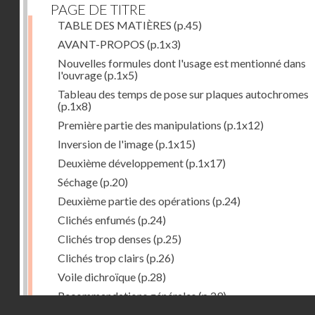
PAGE DE TITRE
TABLE DES MATIÈRES
(p.45)
AVANT-PROPOS
(p.1x3)
Nouvelles formules dont l'usage est mentionné dans
l'ouvrage
(p.1x5)
Tableau des temps de pose sur plaques autochromes
(p.1x8)
Première partie des manipulations
(p.1x12)
Inversion de l'image
(p.1x15)
Deuxième développement
(p.1x17)
Séchage
(p.20)
Deuxième partie des opérations
(p.24)
Clichés enfumés
(p.24)
Clichés trop denses
(p.25)
Clichés trop clairs
(p.26)
Voile dichroïque
(p.28)
Recommandations générales
(p.29)
Droits réservés - CNAM
Examen du cliché terminé
(p.31)