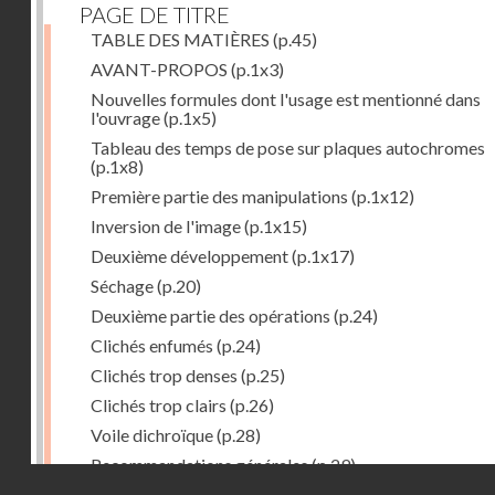
PAGE DE TITRE
TABLE DES MATIÈRES
(p.45)
AVANT-PROPOS
(p.1x3)
Nouvelles formules dont l'usage est mentionné dans
l'ouvrage
(p.1x5)
Tableau des temps de pose sur plaques autochromes
(p.1x8)
Première partie des manipulations
(p.1x12)
Inversion de l'image
(p.1x15)
Deuxième développement
(p.1x17)
Séchage
(p.20)
Deuxième partie des opérations
(p.24)
Clichés enfumés
(p.24)
Clichés trop denses
(p.25)
Clichés trop clairs
(p.26)
Voile dichroïque
(p.28)
Recommandations générales
(p.29)
Droits réservés - CNAM
Examen du cliché terminé
(p.31)