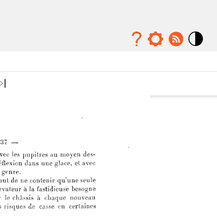
Mode
contraste
élévé