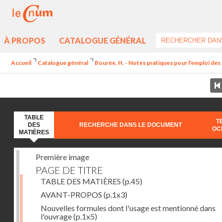
À PROPOS
CATALOGUE GÉNÉRAL
Accueil
Catalogue général
Bourée, H. - Notes pratiques pour l'emploi de
TABLE
T
DES
RECHERCHE DANS LE DOCUMENT
OC
MATIÈRES
Première image
PAGE DE TITRE
TABLE DES MATIÈRES
(p.45)
AVANT-PROPOS
(p.1x3)
Nouvelles formules dont l'usage est mentionné dans
l'ouvrage
(p.1x5)