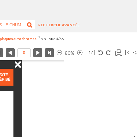
RECHERCHE AVANCÉE
s plaques autochromes
n.n. - vue 4/66
80%
EXTE
ÉRISÉ