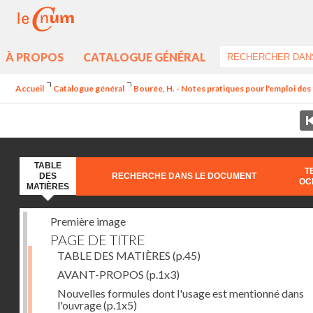
À PROPOS
CATALOGUE GÉNÉRAL
Accueil
Catalogue général
Bourée, H. - Notes pratiques pour l'emploi de
TABLE
T
DES
RECHERCHE DANS LE DOCUMENT
OC
MATIÈRES
Première image
PAGE DE TITRE
TABLE DES MATIÈRES
(p.45)
AVANT-PROPOS
(p.1x3)
Nouvelles formules dont l'usage est mentionné dans
l'ouvrage
(p.1x5)