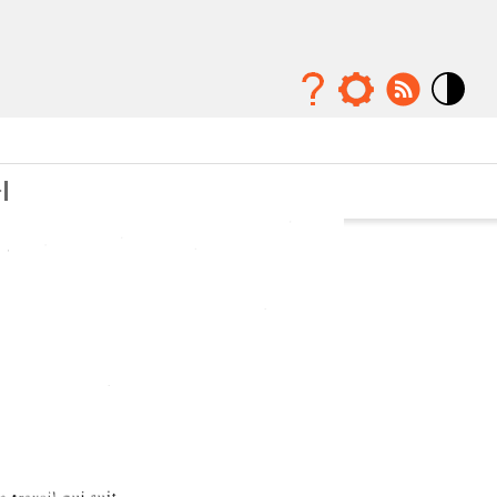
Mode
contraste
élévé