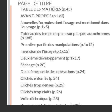
PAGE DE TITRE
TABLE DES MATIÈRES
(p.45)
AVANT-PROPOS
(p.1x3)
Nouvelles formules dont l'usage est mentionné dans
l'ouvrage
(p.1x5)
Tableau des temps de pose sur plaques autochromes
(p.1x8)
Première partie des manipulations
(p.1x12)
Inversion de l'image
(p.1x15)
Deuxième développement
(p.1x17)
Séchage
(p.20)
Deuxième partie des opérations
(p.24)
Clichés enfumés
(p.24)
Clichés trop denses
(p.25)
Clichés trop clairs
(p.26)
Voile dichroïque
(p.28)
Recommandations générales
(p.29)
Droits réservés - CNAM
Examen du cliché terminé
(p.31)