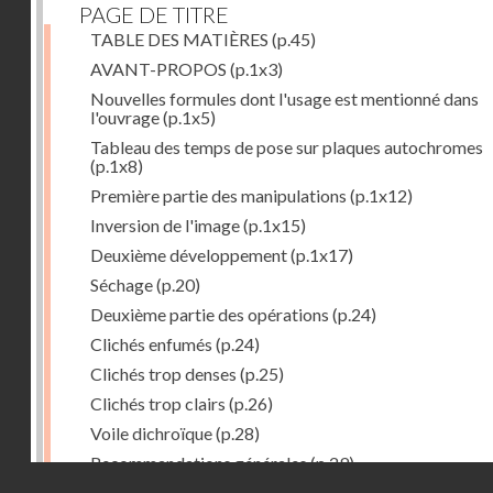
PAGE DE TITRE
TABLE DES MATIÈRES
(p.45)
AVANT-PROPOS
(p.1x3)
Nouvelles formules dont l'usage est mentionné dans
l'ouvrage
(p.1x5)
Tableau des temps de pose sur plaques autochromes
(p.1x8)
Première partie des manipulations
(p.1x12)
Inversion de l'image
(p.1x15)
Deuxième développement
(p.1x17)
Séchage
(p.20)
Deuxième partie des opérations
(p.24)
Clichés enfumés
(p.24)
Clichés trop denses
(p.25)
Clichés trop clairs
(p.26)
Voile dichroïque
(p.28)
Recommandations générales
(p.29)
Droits réservés - CNAM
Examen du cliché terminé
(p.31)