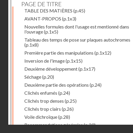
PAGE DE TITRE
TABLE DES MATIÈRES
(p.45)
AVANT-PROPOS
(p.1x3)
Nouvelles formules dont l'usage est mentionné dans
l'ouvrage
(p.1x5)
Tableau des temps de pose sur plaques autochromes
(p.1x8)
Première partie des manipulations
(p.1x12)
Inversion de l'image
(p.1x15)
Deuxième développement
(p.1x17)
Séchage
(p.20)
Deuxième partie des opérations
(p.24)
Clichés enfumés
(p.24)
Clichés trop denses
(p.25)
Clichés trop clairs
(p.26)
Voile dichroïque
(p.28)
Recommandations générales
(p.29)
Droits réservés - CNAM
Examen du cliché terminé
(p.31)