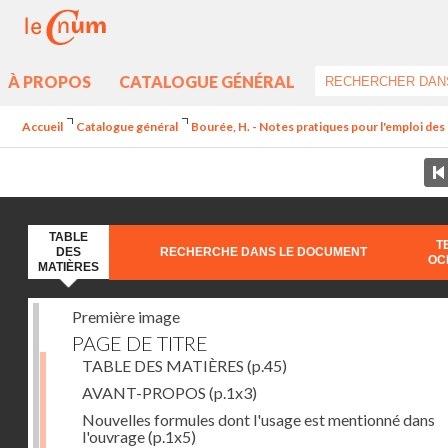
À PROPOS
CATALOGUE GÉNÉRAL
Accueil
Catalogue général
Bourée, H. - Notes pratiques pour l'emploi de
TABLE
T
DES
RECHERCHE DANS LE DOCUMENT
OC
MATIÈRES
Première image
PAGE DE TITRE
TABLE DES MATIÈRES
(p.45)
AVANT-PROPOS
(p.1x3)
Nouvelles formules dont l'usage est mentionné dans
l'ouvrage
(p.1x5)