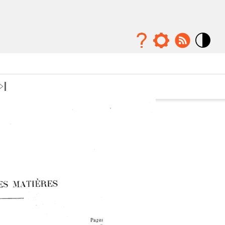
Mode
contraste
élévé